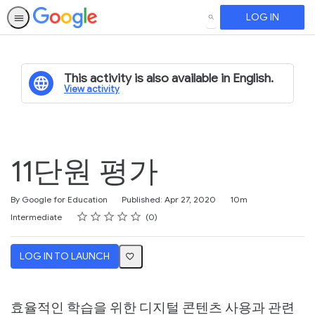
LOG IN
SEARCH
This activity is also available in English.
View activity
11단원 평가
Duration
By Google for Education
Published: Apr 27, 2020
10m
Rating
1 star
2 stars
3 stars
4 stars
5 stars
Difficulty
Average rating: 0
No reviews
Intermediate
0
LOG IN TO LAUNCH
효율적인 학습을 위한 디지털 콘텐츠 사용과 관련