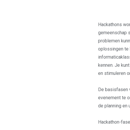
Hackathons wor
gemeenschap spe
problemen kunne
oplossingen te 
informaticaklas
kennen. Je kunt
en stimuleren o
De basisfasen va
evenement te or
de planning en 
Hackathon-fas