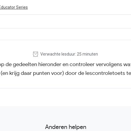
Educator Series
ivity is also available in English.
View activity
Verwachte lesduur: 25 minuten
p de gedeelten hieronder en controleer vervolgens wat
 (en krijg daar punten voor) door de lescontroletoets t
Anderen helpen