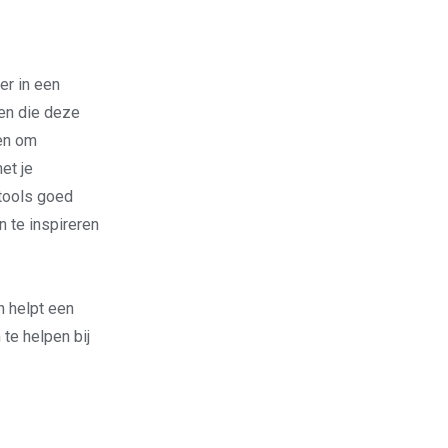
er in een
en die deze
gen om
et je
-tools goed
n te inspireren
n helpt een
te helpen bij