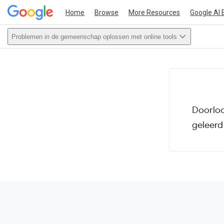
Home
Browse
More Resources
Google AI 
Problemen in de gemeenschap oplossen met online tools
This act
Doorloo
geleerd