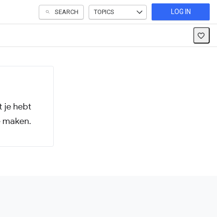
LOG IN
SEARCH
TOPICS
 je hebt
e maken.