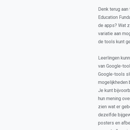
Denk terug aan 
Education Funda
de apps? Wat zi
variatie aan mo
de tools kunt g
Leerlingen kun
van Google-tool
Google-tools sl
mogelijkheden b
Je kunt bijvoor
hun mening ove
zien wat er geb
dezelfde bijgew
posters en afb