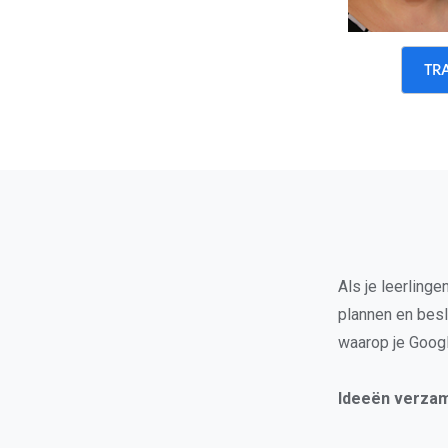
TR
Als je leerling
plannen en besl
waarop je Goog
Ideeën verza