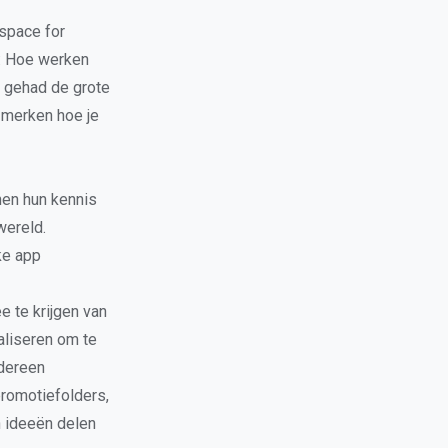
space for
e: Hoe werken
t gehad de grote
e merken hoe je
en hun kennis
wereld.
ke app
e te krijgen van
aliseren om te
edereen
promotiefolders,
 ideeën delen