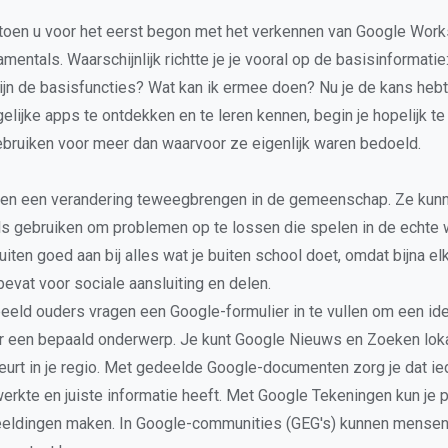
toen u voor het eerst begon met het verkennen van Google Work
mentals. Waarschijnlijk richtte je je vooral op de basisinformati
jn de basisfuncties? Wat kan ik ermee doen? Nu je de kans heb
gelijke apps te ontdekken en te leren kennen, begin je hopelijk t
ebruiken voor meer dan waarvoor ze eigenlijk waren bedoeld.
nen een verandering teweegbrengen in de gemeenschap. Ze kunn
s gebruiken om problemen op te lossen die spelen in de echte 
uiten goed aan bij alles wat je buiten school doet, omdat bijna el
evat voor sociale aansluiting en delen.
beeld ouders vragen een Google-formulier in te vullen om een ide
r een bepaald onderwerp. Je kunt Google Nieuws en Zoeken lok
eurt in je regio. Met gedeelde Google-documenten zorg je dat i
erkte en juiste informatie heeft. Met Google Tekeningen kun je 
eeldingen maken. In Google-communities (GEG's) kunnen mensen