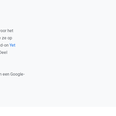
oor het
e ze op
dd-on
Yet
 Deel
en een Google-