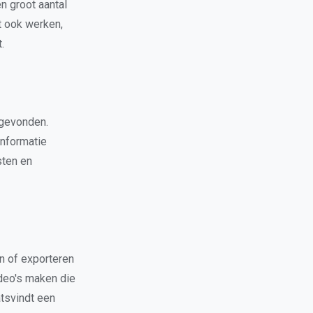
 groot aantal
t ook werken,
.
 gevonden.
informatie
ten en
n of exporteren
ideo's maken die
atsvindt een