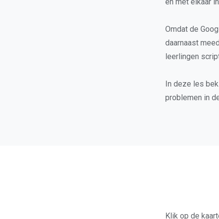
en met elkaar i
Omdat de Google
daarnaast meedo
leerlingen scri
In deze les bek
problemen in d
Klik op de kaar