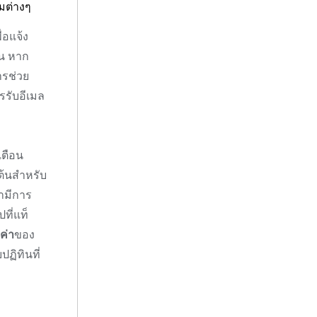
มต่างๆ
่อแจ้ง
ิน หาก
ารช่วย
ารรับอีเมล
ตือน
ต้นสำหรับ
่ามีการ
ที่แท็
ค่า
ของ
ปฏิทินที่