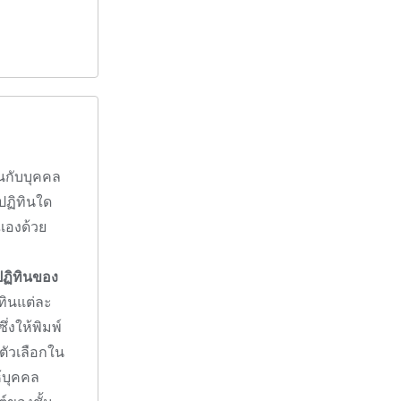
ินกับบุคคล
ปฏิทินใด
ณเองด้วย
ปฏิทินของ
ทินแต่ละ
ึ่งให้พิมพ์
ตัวเลือกใน
้บุคคล