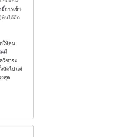
ต์ของชั้น
ทธิ์การเข้า
ิทินได้อีก
าตให้คน
ุณมี
าควิชาจะ
งถัดไป แต่
วงสุด