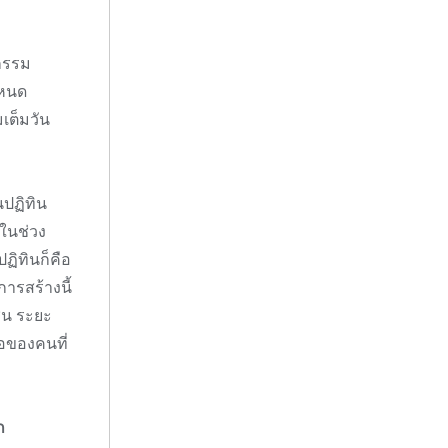
จกรรม
ำหนด
เต็มวัน
นปฏิทิน
งในช่วง
ปฏิทินก็คือ
ารสร้างนี้
่น ระยะ
่อของคนที่
ก