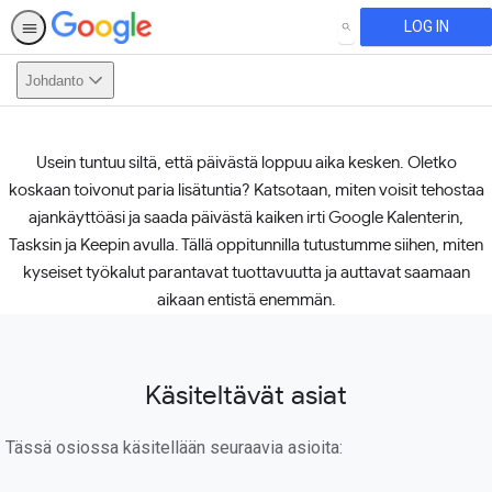
LOG IN
SEARCH
Johdanto
Usein tuntuu siltä, että päivästä loppuu aika kesken. Oletko
This activity is also available in
English.
View activity
koskaan toivonut paria lisätuntia? Katsotaan, miten voisit tehostaa
ajankäyttöäsi ja saada päivästä kaiken irti Google Kalenterin,
Tasksin ja Keepin avulla. Tällä oppitunnilla tutustumme siihen, miten
kyseiset työkalut parantavat tuottavuutta ja auttavat saamaan
aikaan entistä enemmän.
Käsiteltävät asiat
Tässä osiossa käsitellään seuraavia asioita: