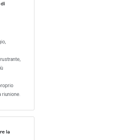
 di
io,
rustrante,
iù
proprio
 riunione.
re la