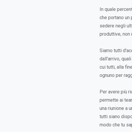
In quale percent
che portano un p
sedere negli ult
produttive, non 
Siamo tutti d'ac
dall'arrivo, qua
cui tutti, alla 
ognuno per ragg
Per avere più ri
permette ai tea
una riunione a u
tutti siano dispo
modo che tu sap