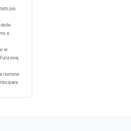
utti più
 delle
amo a
e le
 Funziona,
a riunione
rtecipare.