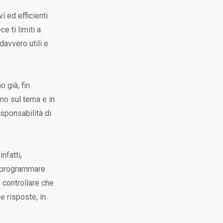
i ed efficienti
e ti limiti a
davvero utili e
o già, fin
ono sul tema e in
esponsabilità di
nfatti,
mo programmare
i controllare che
 e risposte, in