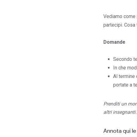
Vediamo come pos
partecipi. Cosa
Domande
Secondo te,
In che modo
Al termine 
portate a t
Prenditi un mo
altri insegnanti.
Annota qui le