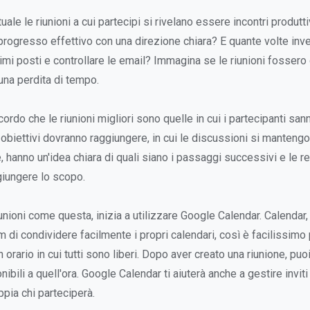
uale le riunioni a cui partecipi si rivelano essere incontri produttiv
rogresso effettivo con una direzione chiara? E quante volte invec
imi posti e controllare le email? Immagina se le riunioni fossero 
una perdita di tempo.
cordo che le riunioni migliori sono quelle in cui i partecipanti sann
li obiettivi dovranno raggiungere, in cui le discussioni si manteng
fine, hanno un'idea chiara di quali siano i passaggi successivi e le r
iungere lo scopo.
unioni come questa, inizia a utilizzare Google Calendar. Calendar, i
m di condividere facilmente i propri calendari, così è facilissi
n orario in cui tutti sono liberi. Dopo aver creato una riunione, puo
nibili a quell'ora. Google Calendar ti aiuterà anche a gestire inviti
pia chi parteciperà.