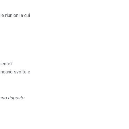
e riunioni a cui
ciente?
vengano svolte e
nno risposto