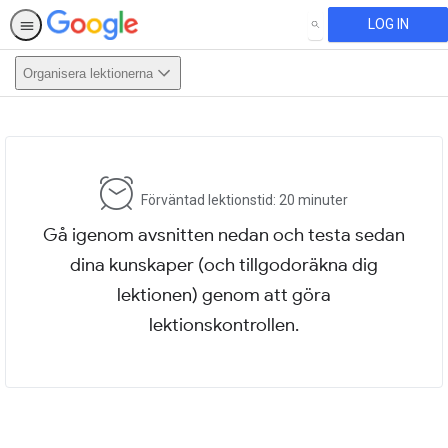
LOG IN
SEARCH
Organisera lektionerna
This activity is also available in
English.
View activity
Förväntad lektionstid: 20 minuter
Gå igenom avsnitten nedan och testa sedan
dina kunskaper (och tillgodoräkna dig
lektionen) genom att göra
lektionskontrollen.