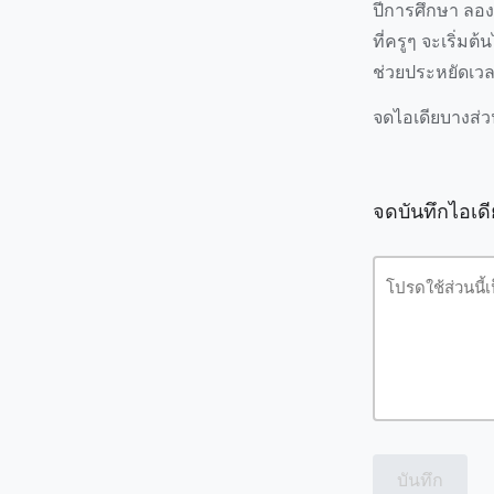
ปีการศึกษา ลองคำ
ที่ครูๆ จะเริ่มต้
ช่วยประหยัดเวล
จดไอเดียบางส่ว
จดบันทึกไอเด
บันทึก