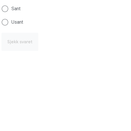
Sant
Usant
Sjekk svaret