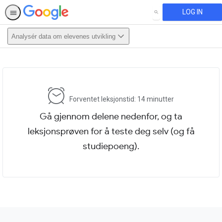
LOG IN
SEARCH
Analysér data om elevenes utvikling
This activity is also available in
English.
View activity
Forventet leksjonstid: 14 minutter
Gå gjennom delene nedenfor, og ta
leksjonsprøven for å teste deg selv (og få
studiepoeng).