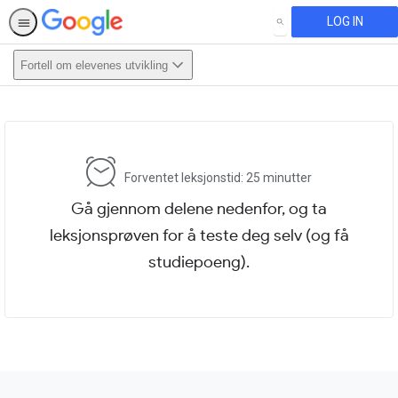
LOG IN
SEARCH
Fortell om elevenes utvikling
This activity is also available in
English.
View activity
Forventet leksjonstid: 25 minutter
Gå gjennom delene nedenfor, og ta
leksjonsprøven for å teste deg selv (og få
studiepoeng).