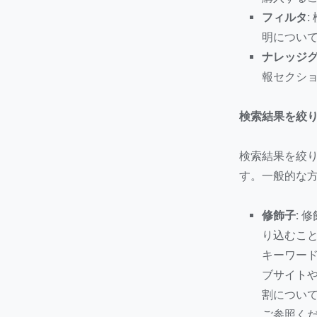
フィルタ:
明につい
ナレッジグ
報セクシ
検索結果を絞
検索結果を絞
す。一般的な
修飾子:
修
り込むこ
キーワー
ブサイト
割につい
ご参照く