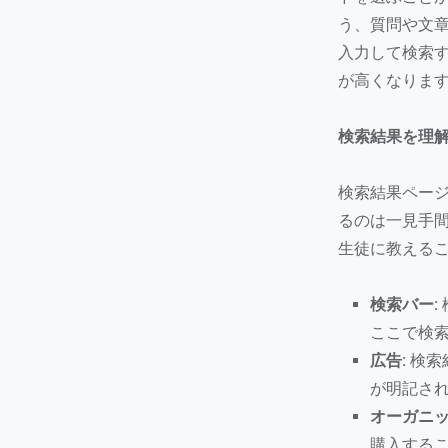
う、質問や文
入力して検索
が高くなりま
検索結果を理
検索結果ペー
るのは一見手
生徒に教える
検索バー:
ここで検
広告:
検索
が明記さ
オーガニッ
購入する