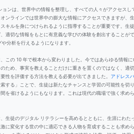
のミッションは、世界中の情報を整理し、すべての人々がアクセス
。オンラインでは世界中の膨大な情報にアクセスできますが、
」スキルを身につけられるように指導することが重要です。生
ば、適切な情報をもとに有意義な学びの体験を創出することが
グや分析を行えるようになります。
、この 10 年で根本から変わりました。今ではあらゆる情報
そのため、事実を教えることだけに重きを置くのではなく、適
重要性を評価する方法を教える必要が出てきました。
アドレス
検索する」ことで、生徒は新たなチャンスと学習の可能性を切
時間を省けるようにもなります。これは現代の職場で強く求め
、生徒のデジタル リテラシーを高めるとともに、生涯にわた
急激に変化する世の中に適応できる人物を育成することも求め