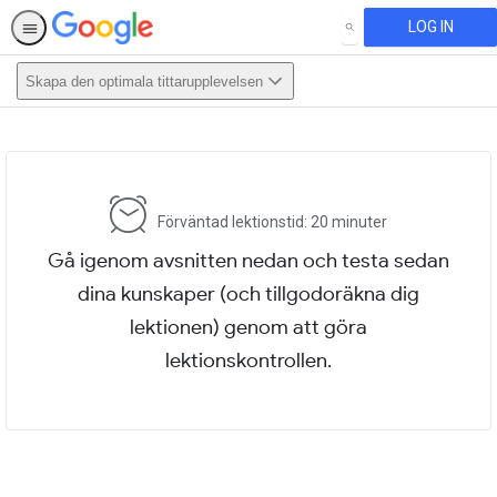
LOG IN
SEARCH
Skapa den optimala tittarupplevelsen
This activity is also available in
English.
View activity
Förväntad lektionstid: 20 minuter
Gå igenom avsnitten nedan och testa sedan
dina kunskaper (och tillgodoräkna dig
lektionen) genom att göra
lektionskontrollen.