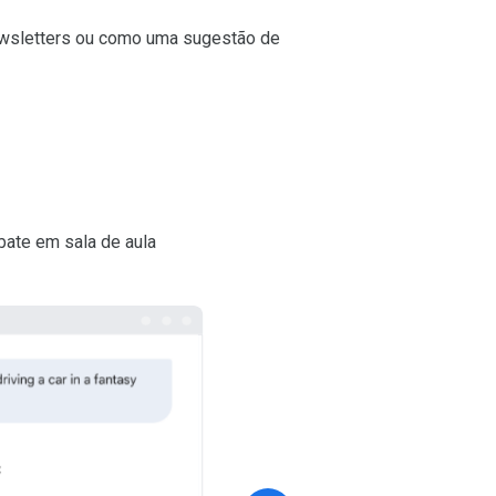
ewsletters ou como uma sugestão de
Revise o comando
bate em sala de aula
Este é o comando no app Gemini.