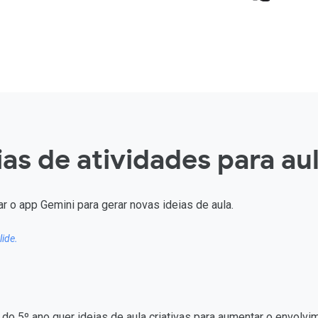
ias de atividades para au
 o app Gemini para gerar novas ideias de aula.
lide.
do 5º ano quer ideias de aula criativas para aumentar o envolv