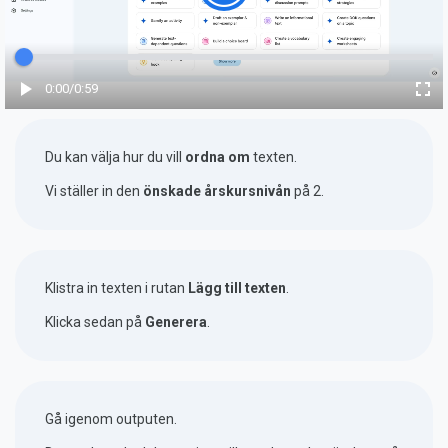
Förfluten tid
0:00
/
Totalt
0:59
Du kan välja hur du vill
ordna om
texten.
Vi ställer in den
önskade årskursnivån
på 2.
Klistra in texten i rutan
Lägg till texten
.
Klicka sedan på
Generera
.
Gå igenom outputen.