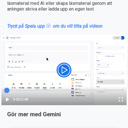
läsmaterial med AI eller skapa läsmaterial genom att
antingen skriva eller ladda upp en egen text.
Tryck på Spela upp
om du vill titta på videon
Förfluten tid
0:00
/
Totalt
0:48
Gör mer med Gemini