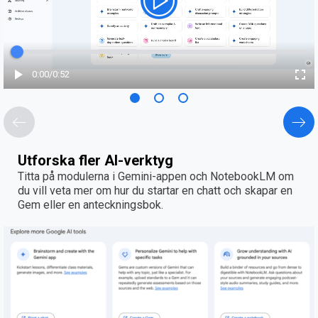
Förfluten tid
0:00
/
Totalt
0:52
Utforska fler AI-verktyg
Titta på modulerna i Gemini-appen och NotebookLM om
du vill veta mer om hur du startar en chatt och skapar en
Gem eller en anteckningsbok.