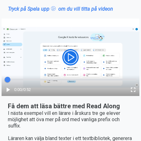
Tryck på Spela upp
om du vill titta på videon
Förfluten tid
0:00
/
Totalt
0:52
Få dem att läsa bättre med Read Along
I nästa exempel vill en lärare i årskurs tre ge elever
möjlighet att öva mer på ord med vanliga prefix och
suffix.
Läraren kan välja bland texter i ett textbibliotek, generera