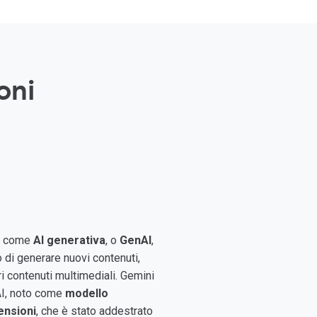
oni
ta come
AI generativa
, o
GenAI
,
o di generare nuovi contenuti,
ri contenuti multimediali. Gemini
AI, noto come
modello
mensioni
, che è stato addestrato