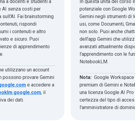
a a docenti e studenti a
In questa unità del corso i
e AI senza costi per
potenziale con Google Wo
sull'AI. Fai brainstorming
Gemini negli strumenti di
contenuti, rispondi
usi, come Documenti, Gmai
mi i contenuti e altro
non solo. Puoi anche chat
ivato e sicuro. Puoi
dell'app Gemini che utilizza
rienze di apprendimento
avanzati attualmente dispo
e.
l'apprendimento con le fun
NotebookLM.
e utilizzano un account
n possono provare Gemini
Nota:
Google Workspace c
.google.com
e accedere a
premium di Gemini e Note
ooklm.google.com
, il
una licenza Google AI Pro 
va dei dati.
certezza del tipo di access
l'amministratore di domini