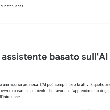
Educator Series
ivity is also available in English.
View activity
 assistente basato sull'AI
è una risorsa preziosa. L'AI può semplificare le attività quotidia
ovvero creare un ambiente che favorisca l'apprendimento degli s
l'istruzione.