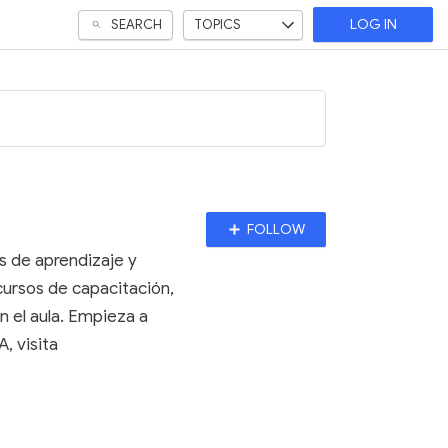
SEARCH
TOPICS
LOG IN
Follow
FOLLOW
Topic
as de aprendizaje y
cursos de capacitación,
n el aula. Empieza a
, visita