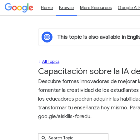
Home
Browse
More Resources
Google AI 
This topic is also available in Engli
All Topics
Capacitación sobre la IA d
Descubre formas innovadoras de mejorar la 
fomentar la creatividad de los estudiantes
los educadores podrán adquirir las habilid
transformar tu enseñanza hoy mismo. Para a
goo.gle/aiskills-foredu.
Submit
Search