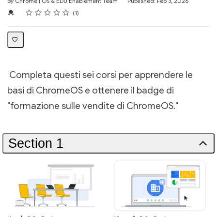
By Chrome | OS & EDU Enablement Team
Published: Feb 3, 2026
Rating
1 star
2 stars
3 stars
4 stars
5 stars
Average rating: 5.0
1 review
Credential For Completion
1
Completa questi sei corsi per apprendere le
basi di ChromeOS e ottenere il badge di
"formazione sulle vendite di ChromeOS."
Section 1