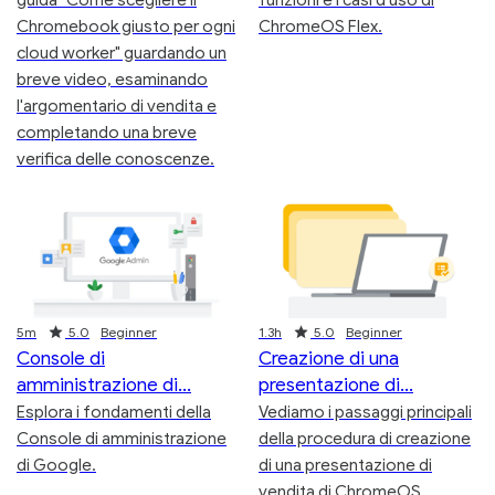
guida "Come scegliere il
funzioni e i casi d'uso di
Chromebook giusto per ogni
ChromeOS Flex.
cloud worker" guardando un
breve video, esaminando
l'argomentario di vendita e
completando una breve
verifica delle conoscenze.
Duration
Rating
Duration
Rating
5m
5.0
Beginner
1.3h
5.0
Beginner
Console di
Creazione di una
amministrazione di
presentazione di
Esplora i fondamenti della
Vediamo i passaggi principali
Console di amministrazione
della procedura di creazione
di Google.
di una presentazione di
vendita di ChromeOS