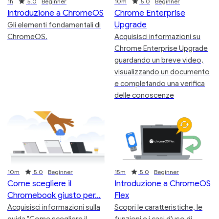
Duration
Rating
Duration
Rating
1h
5.0
Beginner
10m
5.0
Beginner
Introduzione a ChromeOS
Chrome Enterprise
Upgrade
Gli elementi fondamentali di
ChromeOS.
Acquisisci informazioni su
Chrome Enterprise Upgrade
guardando un breve video,
visualizzando un documento
e completando una verifica
delle conoscenze
Duration
Rating
Duration
Rating
10m
5.0
Beginner
15m
5.0
Beginner
Come scegliere il
Introduzione a ChromeOS
Chromebook giusto per
Flex
Acquisisci informazioni sulla
Scopri le caratteristiche, le