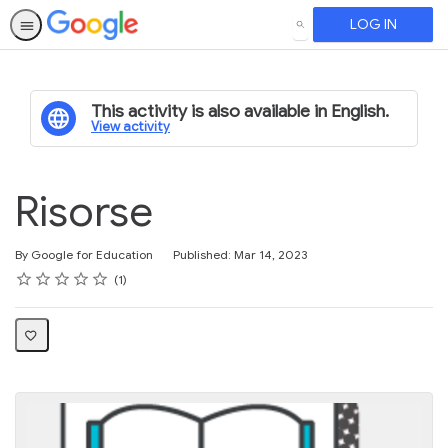
LOG IN
SEARCH
This activity is also available in English.
View activity
Risorse
By Google for Education
Published: Mar 14, 2023
Rating
1 star
2 stars
3 stars
4 stars
5 stars
Average rating: 5.0
1 review
1