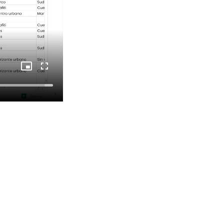
Picture-
Fullscreen
in-
Picture