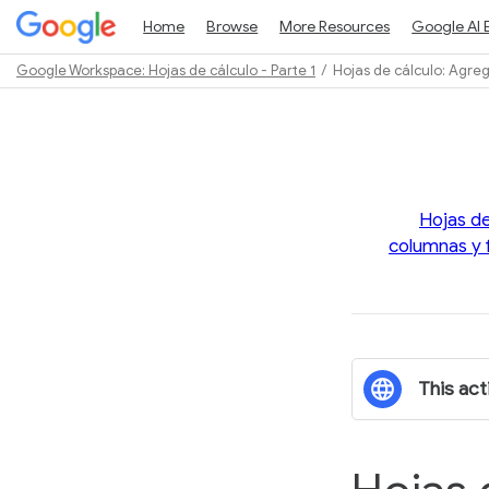
Home
Browse
More Resources
Google AI 
Google Workspace: Hojas de cálculo - Parte 1
Hojas de cálculo: Agreg
Path
Outline
Hojas de
columnas y f
This acti