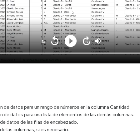
1x
Playback
Play
Mute
Seek
Seek
Rate
back
forward
10
10
Loaded
:
seconds
seconds
100.00%
ón de datos para un rango de números en la columna Cantidad.
ón de datos para una lista de elementos de las demás columnas.
n de datos de las filas de encabezado.
e las columnas, si es necesario.