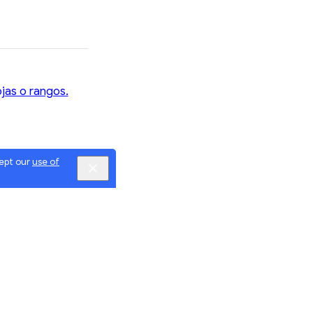
jas o rangos.
cept our
use of