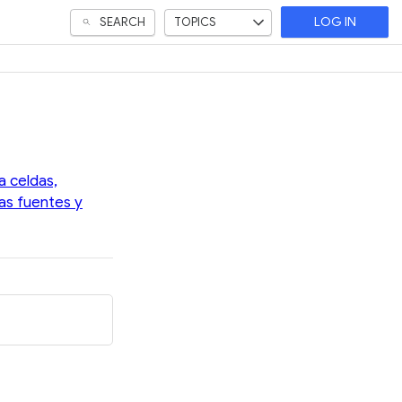
SEARCH
TOPICS
LOG IN
a celdas,
las fuentes y