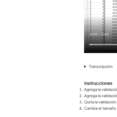
Current
0:00
/
Duration
5:45
Time
Transcripción
Instrucciones
Agrega la validaci
Agrega la validaci
Quita la validació
Cambia el tamaño d