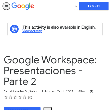
LOG IN
SEARCH
This activity is also available in English.
View activity
Google Workspace:
Presentaciones -
Parte 2
Duration
Credential For
By Habilidades Digitales
Published: Oct 4, 2022
45m
Rating
1 star
2 stars
3 stars
4 stars
5 stars
Average rating: 0
No reviews
0