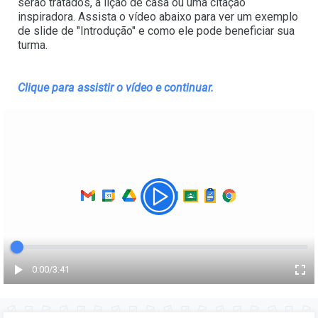
serão tratados, a lição de casa ou uma citação
inspiradora. Assista o vídeo abaixo para ver um exemplo
de slide de "Introdução" e como ele pode beneficiar sua
turma.
Clique para assistir o vídeo
e continuar.
Tempo decorrido
0:00
/
Total
3:41