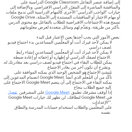
الدراسية على Google Classroom إلى إضافة عنصر التفاعل
والمناقشة المباشرة إلى المقرّر الدراسي الافتراضي. وبالإضافة إلى
خيارات "الواجب الدراسي" الأخرى كالمهام الدراسية التي تدمج ملفات
Google Drive أو مهام الاختبار أو المناقشات المستندة إلى الأسئلة،
تسمح هذه الاجتماعات الافتراضية للطلاب بالتفاعل مع محتوى الدرس
بأكثر من طريقة، وتقدِّم لهم وسائل متعددة لعرض معلوماتهم.
بعض الأمور التي يجب أخذها بعين الاعتبار قبل البدء:
لا يمكن لأحد غيرك أنت أو المعلّمين المساعدين بدء اجتماع فيديو
لصف دراسي.
لا يمكن لأحد غيرك أنت أو المعلّمين المساعدين إنشاء رابط
الاجتماع لصفك الدراسي أو إظهاره أو إخفائه أو إعادة ضبطه.
يمكن للطلاب البقاء في اجتماع فيديو لصف دراسي بعد مغادرتك له.
ونقترح أن تكون آخر من يغادر الاجتماع.
مُنشئ الاجتماع هو الشخص الوحيد الذي يمكنه الموافقة على
انضمام المدعوين إلى Google Meet. تأكّد من أن المُعلِّم الذي أنشأ
الاجتماع على Google Meet يمكنه البقاء في الاجتماع إلى أن ينضم
إليه جميع الطلاب بنجاح.
. إذا أوقف مشرفك تطبيق
تفعيل Google Meet
على المشرفين
Google Meet لنطاقك، لن تظهر لك خيارات Google Meet في
"الإعدادات".
على المعلِّمين والطلاب استخدام حسابات المدرسة والنطاق
نفسه.