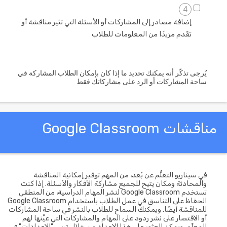
4
إضافة مصادر إلى المشاركات أو الأسئلة التي تثير مناقشة أو
تقّدم مزيدًا من المعلومات للطلاب
يُرجى تذكّر أنه يمكنك تحديد ما إذا كان بإمكان الطلاب المشاركة في
ساحة المشاركات أو الرد على مشاركاتك فقط
قشات Google Classroom
في سيناريو التعلُّم عن بُعد، من المهم توفير إمكانية المناقشة
والمحادثة ومكان يتيح للجميع مشاركة الأفكار والأسئلة. إذا كنت
تستخدم Google Classroom لنشر المهام الدراسية، من المنطقي
الحفاظ على التناسق في عمل الطلاب باستخدام Google Classroom
للمناقشة أيضًا. ويمكنك السماح للطلاب بالنشر في ساحة المشاركات
أو الاقتصار على نشر ردود على المهام والمشاركات التي عيَّنها لهم
المعلِّم. ويمكن العثور على هذا الإعداد من خلال ترس "الإعدادات" في