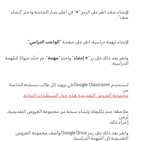
لإنشاء صف، انقر على الرمز "
+
" في أعلى يسار الشاشة واختَر "إنشاء
صف".
لإنشاء مُهمة دراسية، انقر على صفحة "
الواجب الدراسي
".
وانقر بعد ذلك على زر "
+ إنشاء
" واختر "
مهمة
"، ثم حدِّد عنوانًا للمُهمة
الدراسية.
لنستخدم Google Classroom في تزويد كل طالب بنسخته الخاصة
من
مجموعة العروض التقديمية هذه حول المسطّحات المائية
.
ملاحظة: عند تكليفك بإنشاء نسخة من مجموعة العروض التقديمية،
يُرجى
إجراء ذلك.
وانقر بعد ذلك على رمز Google Drive وأَضِف مجموعة العروض
التقديمية إلى المُهمة الدراسية.