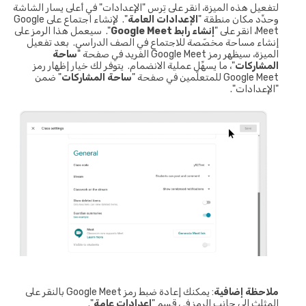
لتفعيل هذه الميزة، انقر على تِرس "الإعدادات" في أعلى يسار الشاشة
وحدِّد مكان منطقة "
الإعدادات العامة
". لإنشاء اجتماع على Google
Meet، انقر على "
إنشاء رابط Google Meet
". سيعمل هذا الرمز على
إنشاء مساحة مخصّصة للاجتماع في الصف الدراسي. بعد تفعيل
الميزة، سيظهر رمز Google Meet الفريد في صفحة "
ساحة
المشاركات
"، ما يسهِّل عملية الانضمام. يتوفر لك خيار إظهار رمز
Google Meet للمتعلّمين في صفحة "
ساحة المشاركات
" ضمن
"الإعدادات".
ملاحظة إضافية
: يمكنك إعادة ضبط رمز Google Meet بالنقر على
المثلث إلى جانب الرمز في قِسم "
إعدادات عامة
".