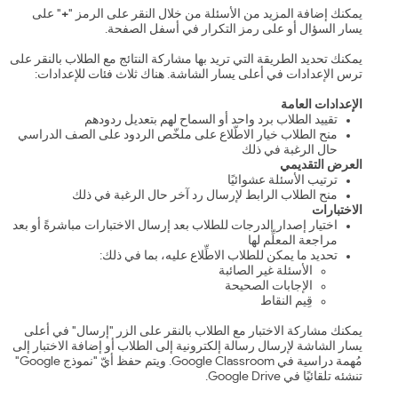
يمكنك إضافة المزيد من الأسئلة من خلال النقر على الرمز "
+
" على
يسار السؤال أو على رمز التكرار في أسفل الصفحة.
يمكنك تحديد الطريقة التي تريد بها مشاركة النتائج مع الطلاب بالنقر على
ترس الإعدادات في أعلى يسار الشاشة. هناك ثلاث فئات للإعدادات:
الإعدادات العامة
تقييد الطلاب برد واحد أو السماح لهم بتعديل ردودهم
منح الطلاب خيار الاطّلاع على ملخّص الردود على الصف الدراسي
حال الرغبة في ذلك
العرض التقديمي
ترتيب الأسئلة عشوائيًا
منح الطلاب الرابط لإرسال رد آخر حال الرغبة في ذلك
الاختبارات
اختيار إصدار الدرجات للطلاب بعد إرسال الاختبارات مباشرةً أو بعد
مراجعة المعلِّم لها
تحديد ما يمكن للطلاب الاطِّلاع عليه، بما في ذلك:
الأسئلة غير الصائبة
الإجابات الصحيحة
قِيم النقاط
يمكنك مشاركة الاختبار مع الطلاب بالنقر على الزر "إرسال" في أعلى
يسار الشاشة لإرسال رسالة إلكترونية إلى الطلاب أو إضافة الاختبار إلى
مُهمة دراسية في Google Classroom. ويتم حفظ أيّ "نموذج Google"
تنشئه تلقائيًا في Google Drive.