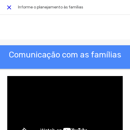
Informe o planejamento às famílias
Close
This activity is also available in English.
View activity
Comunicação com as famílias