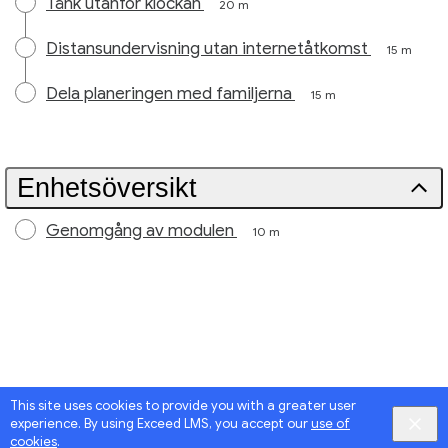
Tänk utanför klockan
20 m
Distansundervisning utan internetåtkomst
15 m
Dela planeringen med familjerna
15 m
Enhetsöversikt
Genomgång av modulen
10 m
This site uses cookies to provide you with a greater user
experience. By using Exceed LMS, you accept our
use of
cookies
.