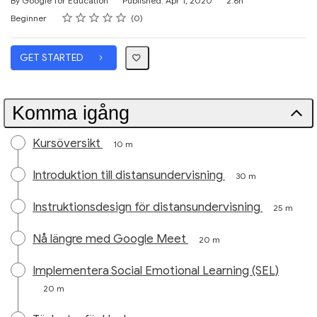
By Google for Education
Published: Apr 1, 2020
2.6h
Rating
1 star
2 stars
3 stars
4 stars
5 stars
Difficulty
Average rating: 0
No reviews
Beginner
0
GET STARTED
Komma igång
Kursöversikt
10 m
Introduktion till distansundervisning
30 m
Instruktionsdesign för distansundervisning
25 m
Nå längre med Google Meet
20 m
Implementera Social Emotional Learning (SEL)
20 m