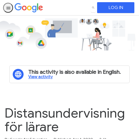
LOG IN
SEARCH
This activity is also available in English.
View activity
Distansundervisning
för lärare
Duration