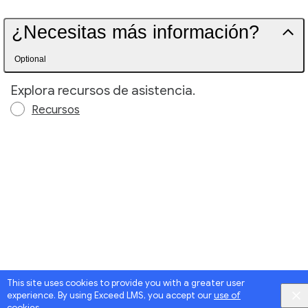
¿Necesitas más información?
Optional
Explora recursos de asistencia.
Recursos
This site uses cookies to provide you with a greater user
experience. By using Exceed LMS, you accept our
use of
Google
Privacy
&
Terms
, Intellum
Privacy
&
Terms
cookies
.