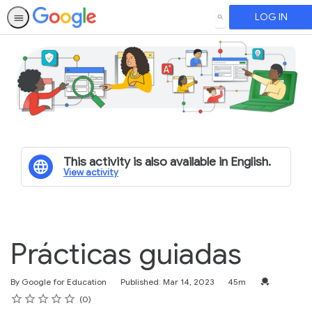
LOG IN
SEARCH
This activity is also available in English.
View activity
Prácticas guiadas
Duration
Credential F
By Google for Education
Published: Mar 14, 2023
45m
Rating
1 star
2 stars
3 stars
4 stars
5 stars
Average rating: 0
No reviews
0