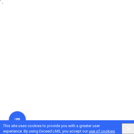
す。
This site uses cookies to provide you with a greater user
experience. By using Exceed LMS, you accept our
use of cookies
.