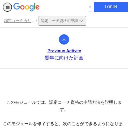
LOG IN
SEARCH
認定コーチ カリキュラム
認定コーチ資格の申請
Path
Outline
Previous Activity
翌年に向けた計画
This activity is also available in
English.
このモジュールでは、認定コーチ資格の申請方法を説明しま
View activity
す。
このモジュールを修了すると、次のことができるようになりま