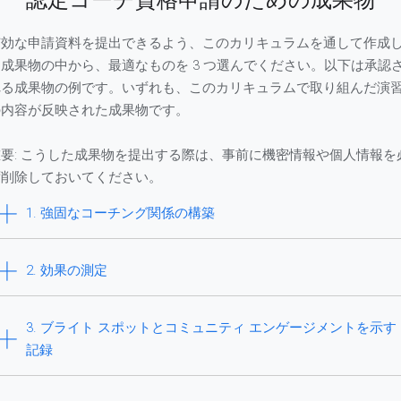
認定コーチ資格申請のための成果物
有効な申請資料を提出できるよう、このカリキュラムを通して作成
た成果物の中から、最適なものを 3 つ選んでください。以下は承認
れる成果物の例です。いずれも、このカリキュラムで取り組んだ演
の内容が反映された成果物です。
重要: こうした成果物を提出する際は、事前に機密情報や個人情報を
ず削除しておいてください。
1. 強固なコーチング関係の構築
2. 効果の測定
3. ブライト スポットとコミュニティ エンゲージメントを示す
記録