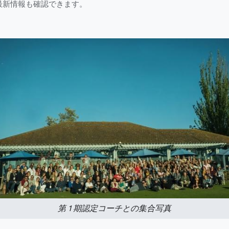
最新情報も確認できます。
第 1 期認定コーチとの集合写真