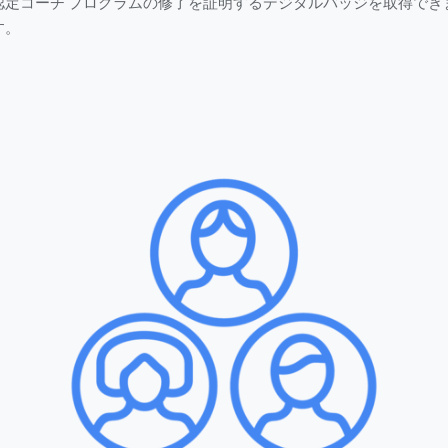
認定コーチ プログラムの修了を証明するデジタルバッジを取得でき
す。