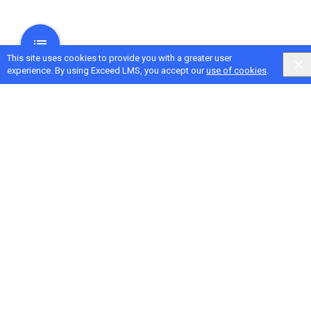
This site uses cookies to provide you with a greater user
experience. By using Exceed LMS, you accept our
use of cookies
.
Next Activity
單元 3 評量