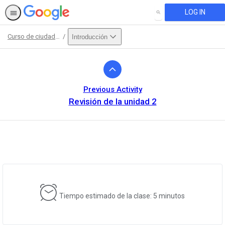
LOG IN
SEARCH
Curso de ciudadanía digital y seguridad
Introducción
Path
Outline
Previous Activity
Revisión de la unidad 2
This activity is also available in
English.
View activity
Tiempo estimado de la clase: 5 minutos