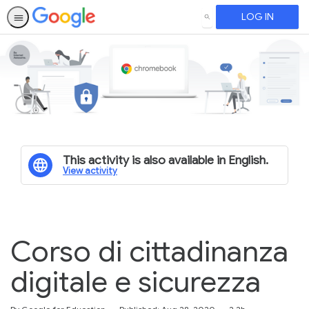
LOG IN
SEARCH
This activity is also available in English.
View activity
Corso di cittadinanza
digitale e sicurezza
Duration