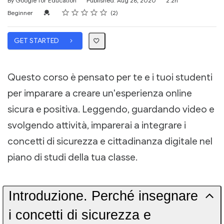
By Google for Education
Published: Aug 28, 2020
2.2h
Rating
1 star
2 stars
3 stars
4 stars
5 stars
Difficulty
Average rating: 5.0
2 reviews
Credential For Completion
Beginner
2
GET STARTED
Questo corso è pensato per te e i tuoi studenti
per imparare a creare un'esperienza online
sicura e positiva. Leggendo, guardando video e
svolgendo attività, imparerai a integrare i
concetti di sicurezza e cittadinanza digitale nel
piano di studi della tua classe.
Introduzione. Perché insegnare
i concetti di sicurezza e