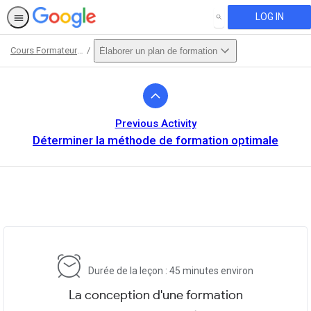
LOG IN
SEARCH
Cours Formateur certifié
Élaborer un plan de formation
Path
Outline
Previous Activity
Déterminer la méthode de formation optimale
This activity is also available in
English.
View activity
Durée de la leçon : 45 minutes environ
La conception d'une formation