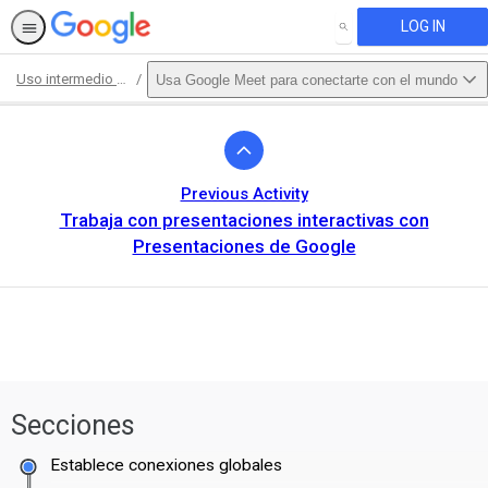
LOG IN
SEARCH
Uso intermedio de Google Workspace for Education Fundamentals
Usa Google Meet para conectarte con el mundo
Path
Outline
Previous Activity
Trabaja con presentaciones interactivas con
Presentaciones de Google
This activity is also available in
English.
Secciones
View activity
Establece conexiones globales