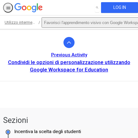
LOG IN
SEARCH
Utilizzo intermedio di Google Workspace for Education Fundamentals
Favorisci l'apprendimento visivo con Google Worksp
Path
Outline
Previous Activity
Condividi le opzioni di personalizzazione utilizzando
Google Workspace for Education
This activity is also available in
English.
Sezioni
View activity
Incentiva la scelta degli studenti