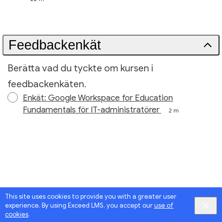
Feedbackenkät
Berätta vad du tyckte om kursen i
feedbackenkäten.
Enkät: Google Workspace for Education
Fundamentals för IT-administratörer
2 m
This site uses cookies to provide you with a greater user
experience. By using Exceed LMS, you accept our
use of
cookies
.