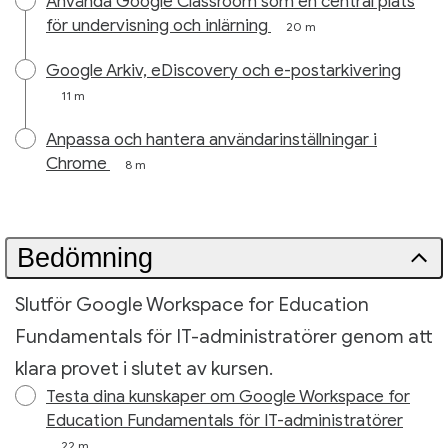
Använda Google Classroom som en central plats
för undervisning och inlärning
20 m
Google Arkiv, eDiscovery och e-postarkivering
11 m
Anpassa och hantera användarinställningar i
Chrome
8 m
Bedömning
Slutför Google Workspace for Education
Fundamentals för IT-administratörer genom att
klara provet i slutet av kursen.
Testa dina kunskaper om Google Workspace for
Education Fundamentals för IT-administratörer
22 m