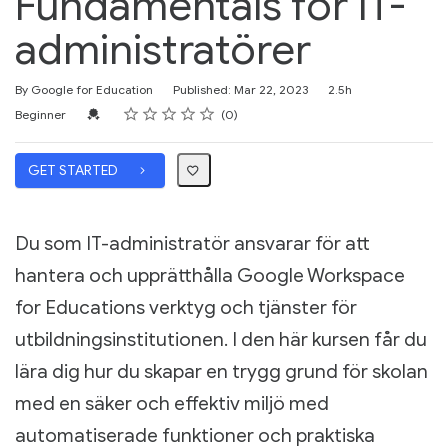
Fundamentals för IT-
administratörer
Duration
By Google for Education
Published: Mar 22, 2023
2.5h
Rating
1 star
2 stars
3 stars
4 stars
5 stars
Difficulty
Average rating: 0
No reviews
Credential For Completion
Beginner
0
GET STARTED
Du som IT-administratör ansvarar för att
hantera och upprätthålla Google Workspace
for Educations verktyg och tjänster för
utbildningsinstitutionen. I den här kursen får du
lära dig hur du skapar en trygg grund för skolan
med en säker och effektiv miljö med
automatiserade funktioner och praktiska