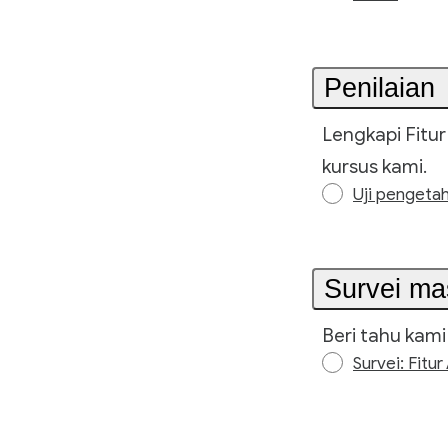
Penilaian
Lengkapi Fitur
kursus kami.
Uji pengeta
Survei m
Beri tahu kam
Survei: Fit