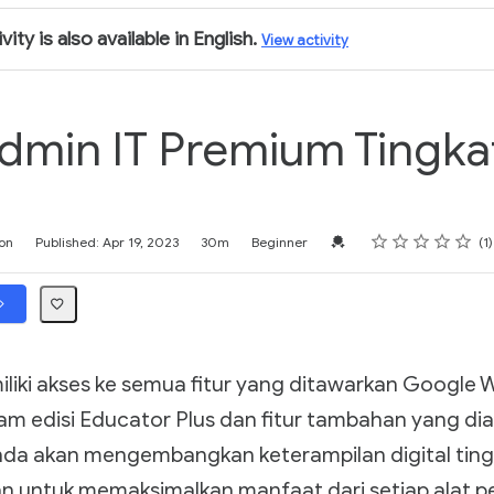
vity is also available in English.
View activity
Admin IT Premium Tingka
Rating
1 star
2 stars
3 stars
4 stars
5 stars
Credential For Completion
on
Published: Apr 19, 2023
30m
Beginner
1
iliki akses ke semua fitur yang ditawarkan Google 
am edisi Educator Plus dan fitur tambahan yang di
Anda akan mengembangkan keterampilan digital tingk
an untuk memaksimalkan manfaat dari setiap alat p