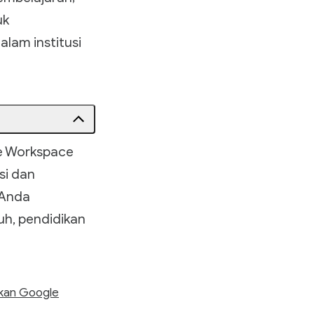
uk
lam institusi
le Workspace
si dan
 Anda
h, pendidikan
akan Google