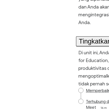
dan Anda akan
mengintegrasik
Anda.
Tingkatkan
Di unit ini, 
for Education,
produktivitas
mengoptimalka
tidak pernah s
Memperbaiki 
Terhubung d
Meet
16 m