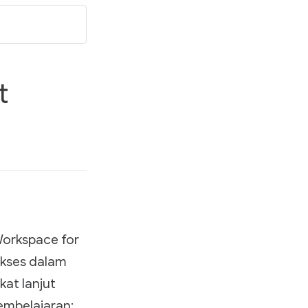
t
Workspace for
akses dalam
at lanjut
embelajaran;