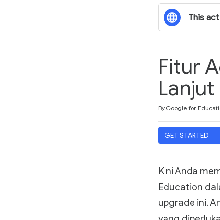
This acti
Fitur 
Lanjut
Duration
Difficulty
Average rating: 5.0
1 review
By Google for Educati
GET STARTED
Kini Anda mem
Education dal
upgrade ini. 
yang diperluk