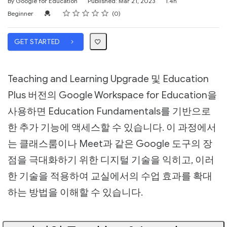
Duration
By Google for Education
Published: Mar 21, 2023
1.4h
Rating
1 star
2 stars
3 stars
4 stars
5 stars
Difficulty
Average rating: 0
No reviews
Credential For Completion
Beginner
0
GET STARTED
Teaching and Learning Upgrade 및 Education
Plus 버전의 Google Workspace for Education을
사용하면 Education Fundamentals를 기반으로
한 추가 기능에 액세스할 수 있습니다. 이 과정에서
는 클래스룸이나 Meet과 같은 Google 도구의 장
점을 극대화하기 위한 디지털 기술을 익히고, 이러
한 기술을 적용하여 교실에서의 수업 효과를 확대
하는 방법을 이해할 수 있습니다.