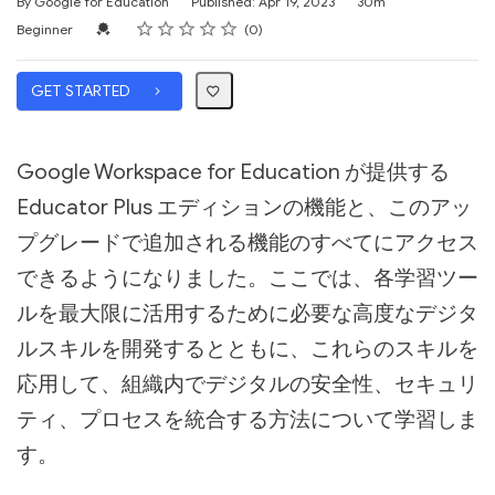
Duration
By Google for Education
Published: Apr 19, 2023
30m
Rating
1 star
2 stars
3 stars
4 stars
5 stars
Difficulty
Average rating: 0
No reviews
Credential For Completion
Beginner
0
GET STARTED
Google Workspace for Education が提供する
Educator Plus エディションの機能と、このアッ
プグレードで追加される機能のすべてにアクセス
できるようになりました。ここでは、各学習ツー
ルを最大限に活用するために必要な高度なデジタ
ルスキルを開発するとともに、これらのスキルを
応用して、組織内でデジタルの安全性、セキュリ
ティ、プロセスを統合する方法について学習しま
す。