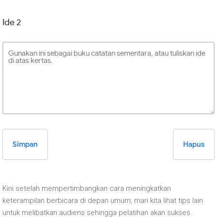
Ide 2
Simpan
Hapus
Kini setelah mempertimbangkan cara meningkatkan
keterampilan berbicara di depan umum, mari kita lihat tips lain
untuk melibatkan audiens sehingga pelatihan akan sukses.