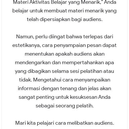
Materi Aktivitas Belajar yang Menarik,” Anda
belajar untuk membuat materi menarik yang
telah dipersiapkan bagi audiens.
Namun, perlu diingat bahwa terlepas dari
estetikanya, cara penyampaian pesan dapat
menentukan apakah audiens akan
mendengarkan dan mempertahankan apa
yang dibagikan selama sesi pelatihan atau
tidak. Mengetahui cara menyampaikan
informasi dengan tenang dan jelas akan
sangat penting untuk kesuksesan Anda
sebagai seorang pelatih.
Mari kita pelajari cara melibatkan audiens.