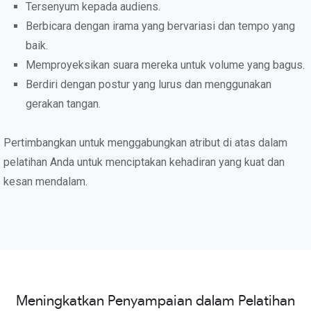
Tersenyum kepada audiens.
Berbicara dengan irama yang bervariasi dan tempo yang
baik.
Memproyeksikan suara mereka untuk volume yang bagus.
Berdiri dengan postur yang lurus dan menggunakan
gerakan tangan.
Pertimbangkan untuk menggabungkan atribut di atas dalam
pelatihan Anda untuk menciptakan kehadiran yang kuat dan
kesan mendalam.
Meningkatkan Penyampaian dalam Pelatihan