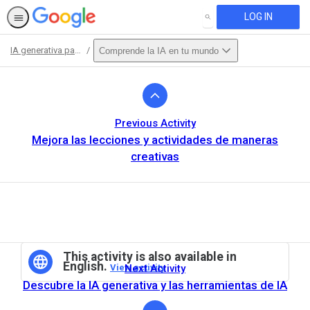
LOG IN
SEARCH
IA generativa para educadores
Comprende la IA en tu mundo
Path
Outline
Previous Activity
Mejora las lecciones y actividades de maneras
creativas
This activity is also available in
English.
View activity
Next Activity
Descubre la IA generativa y las herramientas de IA