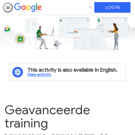
LOG IN
SEARCH
This activity is also available in English.
View activity
Geavanceerde
training
Duration