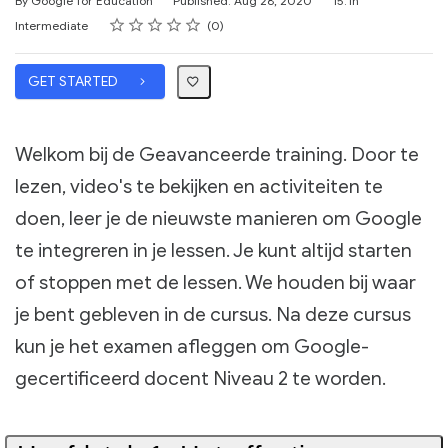
By Google for Education
Published: Aug 28, 2020
15.1h
Rating
1 star
2 stars
3 stars
4 stars
5 stars
Difficulty
Average rating: 0
No reviews
Intermediate
0
GET STARTED
Welkom bij de Geavanceerde training. Door te
lezen, video's te bekijken en activiteiten te
doen, leer je de nieuwste manieren om Google
te integreren in je lessen. Je kunt altijd starten
of stoppen met de lessen. We houden bij waar
je bent gebleven in de cursus. Na deze cursus
kun je het examen afleggen om Google-
gecertificeerd docent Niveau 2 te worden.