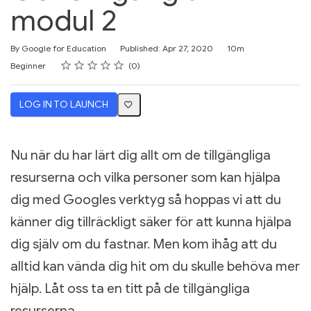
modul 2
Duration
By Google for Education
Published: Apr 27, 2020
10m
Rating
1 star
2 stars
3 stars
4 stars
5 stars
Difficulty
Average rating: 0
No reviews
Beginner
0
LOG IN TO LAUNCH
Nu när du har lärt dig allt om de tillgängliga
resurserna och vilka personer som kan hjälpa
dig med Googles verktyg så hoppas vi att du
känner dig tillräckligt säker för att kunna hjälpa
dig själv om du fastnar. Men kom ihåg att du
alltid kan vända dig hit om du skulle behöva mer
hjälp. Låt oss ta en titt på de tillgängliga
resurserna.