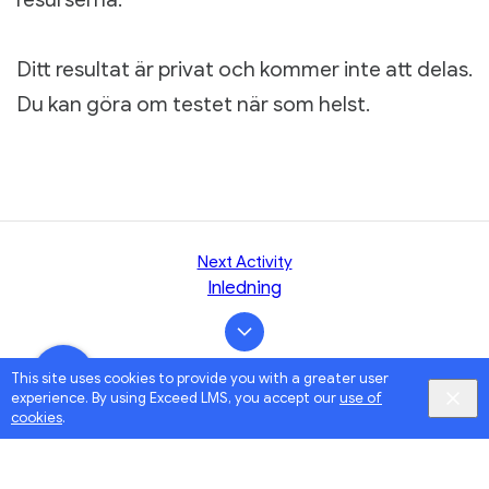
Ditt resultat är privat och kommer inte att delas.
Du kan göra om testet när som helst.
Next Activity
Inledning
This site uses cookies to provide you with a greater user
experience. By using Exceed LMS, you accept our
use of
cookies
.