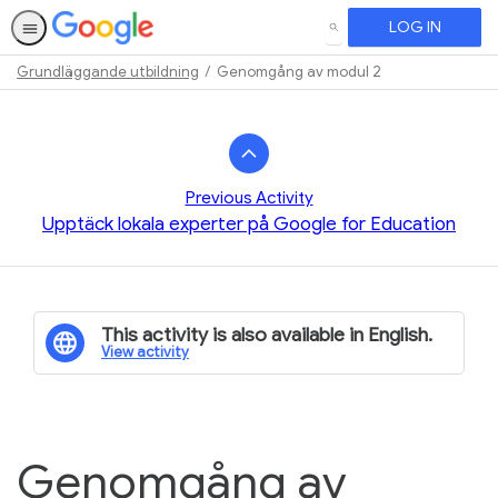
LOG IN
SEARCH
Grundläggande utbildning
Genomgång av modul 2
Path
Outline
Previous Activity
Upptäck lokala experter på Google for Education
This activity is also available in English.
View activity
Genomgång av