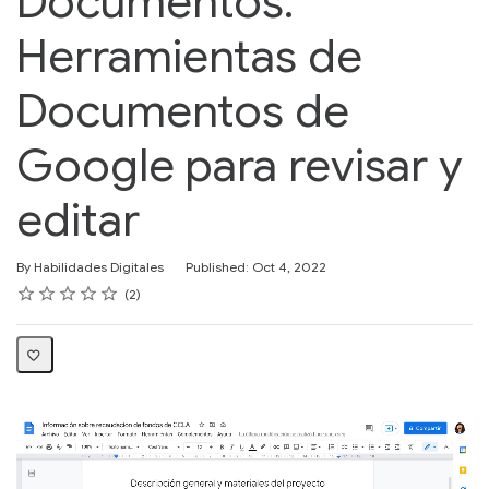
Documentos:
Herramientas de
Documentos de
Google para revisar y
editar
By Habilidades Digitales
Published: Oct 4, 2022
Rating
1 star
2 stars
3 stars
4 stars
5 stars
Average rating: 5.0
2 reviews
2