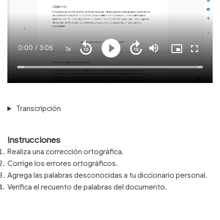
Current
0:00
/
Duration
3:05
1x
Playback
Play
Mute
Picture-
Fullscre
Seek
Seek
Rate
in-
back
forward
Picture
10
10
Time
Loaded
:
seconds
seconds
100.00%
Transcripción
Instrucciones
Realiza una corrección ortográfica.
Corrige los errores ortográficos.
Agrega las palabras desconocidas a tu diccionario personal.
Verifica el recuento de palabras del documento.