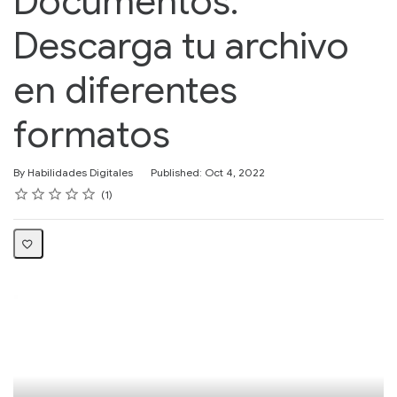
Documentos:
Descarga tu archivo
en diferentes
formatos
By Habilidades Digitales
Published: Oct 4, 2022
Rating
1 star
2 stars
3 stars
4 stars
5 stars
Average rating: 5.0
1 review
1