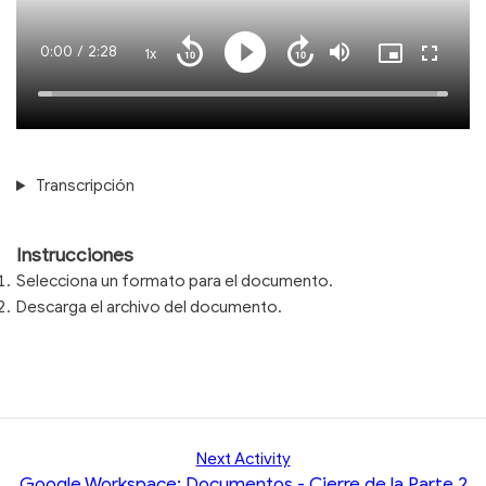
Current
0:00
/
Duration
2:28
1x
Playback
Play
Mute
Picture-
Fullscre
Seek
Seek
Rate
in-
back
forward
Picture
10
10
Time
Loaded
:
seconds
seconds
100.00%
Transcripción
Instrucciones
Selecciona un formato para el documento.
Descarga el archivo del documento.
Next Activity
Google Workspace: Documentos - Cierre de la Parte 2