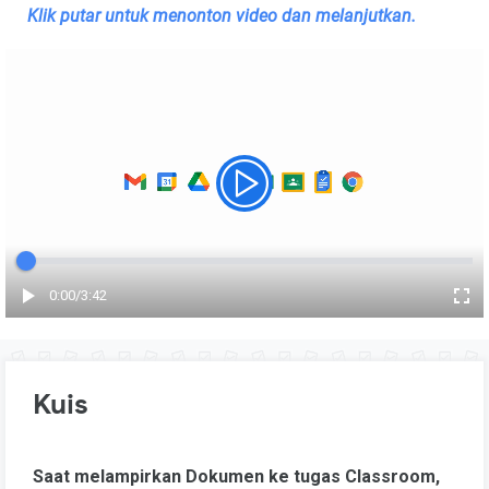
Klik putar untuk menonton video
dan melanjutkan.
Waktu berlalu
0:00
/
Total
3:42
Kuis
Saat melampirkan Dokumen ke tugas Classroom,