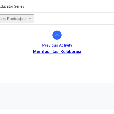
Educator Series
a ke Pembelajaran
Previous Activity
Memfasilitasi Kolaborasi
ivity is also available in English.
View activity