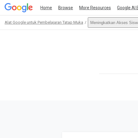
Home
Browse
More Resources
Google AI 
Alat Google untuk Pembelajaran Tatap Muka
Meningkatkan Akses Sisw
Path
Outline
This act