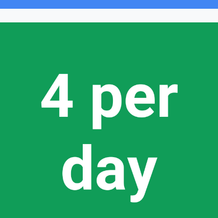
El Certified Coach Program recomienda que los coaches
mantengan veinte interacciones semanales (reuniones y
visitas) con los profesores. Esto significa que, en una semana
promedio de cinco días, un coach mantendrá cuatro
interacciones diarias. Si deseas obtener más información,
".
Un día en la vida de un coach
consulta el módulo "