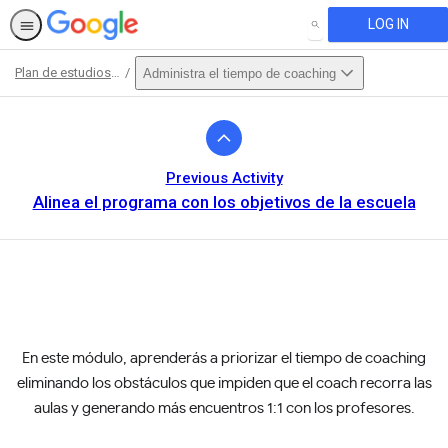
LOG IN
SEARCH
Plan de estudios para Certifed Coaches
Administra el tiempo de coaching
Path
Outline
Previous Activity
Alinea el programa con los objetivos de la escuela
This activity is also available in
English.
En este módulo, aprenderás a priorizar el tiempo de coaching
View activity
eliminando los obstáculos que impiden que el coach recorra las
aulas y generando más encuentros 1:1 con los profesores.