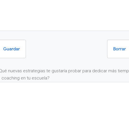
Guardar
Borrar
Qué nuevas estrategias te gustaría probar para dedicar más tiem
l coaching en tu escuela?