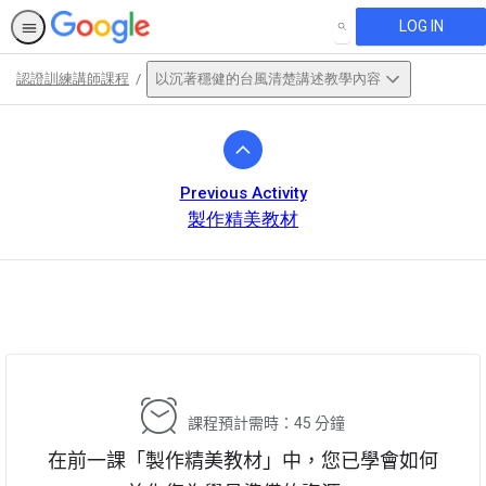
LOG IN
SEARCH
認證訓練講師課程
以沉著穩健的台風清楚講述教學內容
Path
Outline
Previous Activity
製作精美教材
This activity is also available in
English.
View activity
課程預計需時：45 分鐘
在前一課「製作精美教材」中，您已學會如何