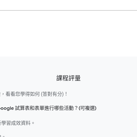
課程評量
，看看您學得如何 (答對有分)！
 Google 試算表和表單進行哪些活動？(可複選)
析學習成效資料。