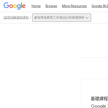
Home
Browse
More Resources
Google AI 
認證訓練講師課程
參加專為教育工作者設計的基礎課程
Path
Outline
This act
基礎課程
Goog