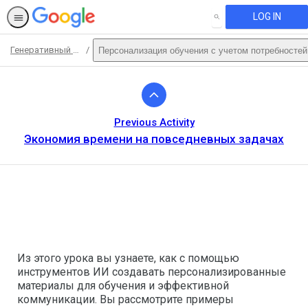
LOG IN
SEARCH
Генеративный искусственный интеллект для преподавателей
Персонализация обучения с учетом потребностей
Path
Outline
Previous Activity
Экономия времени на повседневных задачах
This activity is also available in
English.
View activity
Из этого урока вы узнаете, как с помощью
инструментов ИИ создавать персонализированные
материалы для обучения и эффективной
коммуникации. Вы рассмотрите примеры