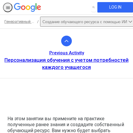
LOG IN
SEARCH
Генеративный искусственный интеллект для преподавателей
Создание обучающего ресурса с помощью ИИ
Path
Outline
Previous Activity
Персонализация обучения с учетом потребностей
каждого учащегося
This activity is also available in
English.
View activity
На этом занятии вы примените на практике
полученные ранее знания и создадите собственный
обучающий ресурс. Вам нужно будет выбрать