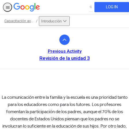
LOG IN
SEARCH
Capacitación avanzada
Introducción
Path
Outline
Previous Activity
Revisión de la unidad 3
La comunicación entre la familia y la escuela es una prioridad tanto
This activity is also available in
English.
View activity
para los educadores como para los tutores. Los profesores
fomentan la participación de los padres, aunque el 70% de los
docentes de Estados Unidos piensan que los padres no se
involucran lo suficiente en la educación de sus hijos. Por otro lado,