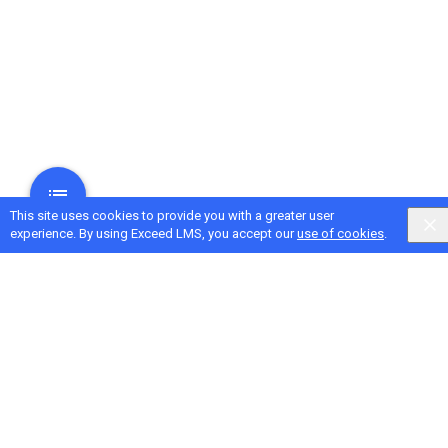
This site uses cookies to provide you with a greater user
experience. By using Exceed LMS, you accept our
use of cookies
.
Next Activity
Organice la información de los tutores