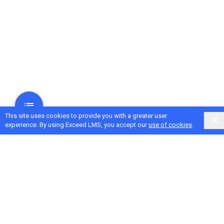
This site uses cookies to provide you with a greater user
experience. By using Exceed LMS, you accept our
use of cookies
.
Next Activity
Use Blogger para recopilar ideas