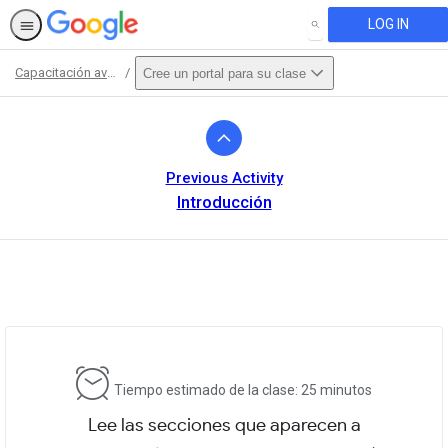
LOG IN
SEARCH
Capacitación avanzada
Cree un portal para su clase
Path
Outline
Previous Activity
Introducción
This activity is also available in
English.
View activity
Tiempo estimado de la clase: 25 minutos
Lee las secciones que aparecen a